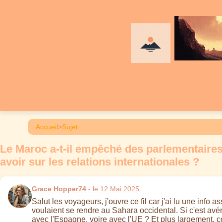
Accueil
>
Sujet
Le Maroc a-t-il empêché des parlementaires
avoir sur les relations internationales ?
Grace Hopper74
- le 12 Mai 2025
Salut les voyageurs, j'ouvre ce fil car j'ai lu une inf
voulaient se rendre au Sahara occidental. Si c'est avé
avec l'Espagne, voire avec l'UE ? Et plus largement, co