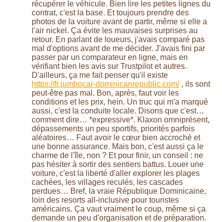
récupérer le véhicule. Bien lire les petites lignes du
contrat, c'est la base. Et toujours prendre des
photos de la voiture avant de partir, même si elle a
l'air nickel. Ça évite les mauvaises surprises au
retour. En parlant de loueurs, j'avais comparé pas
mal d'options avant de me décider. J'avais fini par
passer par un comparateur en ligne, mais en
vérifiant bien les avis sur Trustpilot et autres.
D'ailleurs, ça me fait penser qu'il existe
https://fr.jumbocar-dominicanrepublic.com/
, ils sont
peut-être pas mal. Bon, après, faut voir les
conditions et les prix, hein. Un truc qui m'a marqué
aussi, c'est la conduite locale. Disons que c'est…
comment dire… *expressive*. Klaxon omniprésent,
dépassements un peu sportifs, priorités parfois
aléatoires… Faut avoir le cœur bien accroché et
une bonne assurance. Mais bon, c'est aussi ça le
charme de l'île, non ? Et pour finir, un conseil : ne
pas hésiter à sortir des sentiers battus. Louer une
voiture, c'est la liberté d'aller explorer les plages
cachées, les villages reculés, les cascades
perdues… Bref, la vraie République Dominicaine,
loin des resorts all-inclusive pour touristes
américains. Ça vaut vraiment le coup, même si ça
demande un peu d'organisation et de préparation.