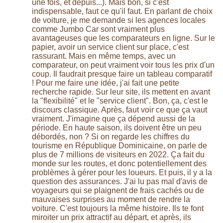
une fois, et depuis...). Mais bon, si c'est
indispensable, faut ce qu'il faut. En parlant de choix
de voiture, je me demande si les agences locales
comme Jumbo Car sont vraiment plus
avantageuses que les comparateurs en ligne. Sur le
papier, avoir un service client sur place, c'est
rassurant. Mais en même temps, avec un
comparateur, on peut vraiment voir tous les prix d'un
coup. Il faudrait presque faire un tableau comparatif
! Pour me faire une idée, j'ai fait une petite
recherche rapide. Sur leur site, ils mettent en avant
la "flexibilité" et le "service client". Bon, ça, c'est le
discours classique. Après, faut voir ce que ça vaut
vraiment. J'imagine que ça dépend aussi de la
période. En haute saison, ils doivent être un peu
débordés, non ? Si on regarde les chiffres du
tourisme en République Dominicaine, on parle de
plus de 7 millions de visiteurs en 2022. Ça fait du
monde sur les routes, et donc potentiellement des
problèmes à gérer pour les loueurs. Et puis, il y a la
question des assurances. J'ai lu pas mal d'avis de
voyageurs qui se plaignent de frais cachés ou de
mauvaises surprises au moment de rendre la
voiture. C'est toujours la même histoire. Ils te font
miroiter un prix attractif au départ, et après, ils