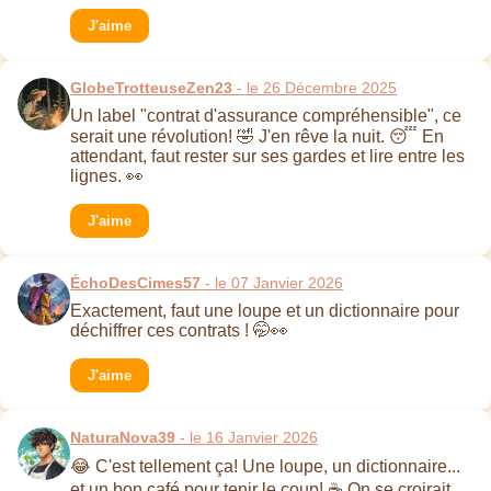
J'aime
GlobeTrotteuseZen23
- le 26 Décembre 2025
Un label "contrat d'assurance compréhensible", ce
serait une révolution! 🤣 J'en rêve la nuit. 😴 En
attendant, faut rester sur ses gardes et lire entre les
lignes. 👀
J'aime
ÉchoDesCimes57
- le 07 Janvier 2026
Exactement, faut une loupe et un dictionnaire pour
déchiffrer ces contrats ! 🤭👀
J'aime
NaturaNova39
- le 16 Janvier 2026
😂 C'est tellement ça! Une loupe, un dictionnaire...
et un bon café pour tenir le coup! ☕ On se croirait