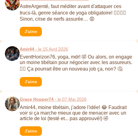
AstreArgenté, faut méditer avant d'attaquer ces
trucs-là, genre séance de yoga obligatoire! 🧘‍♀️🧘‍♂️
Sinon, crise de nerfs assurée… 😡
J'aime
Amir44
- le 15 Avril 2026
EventHorizon76, yoga, mdr! 🤣 Ou alors, on engage
un moine tibétain pour négocier avec les assureurs.
🧘‍♂️ Ça pourrait être un nouveau job ça, non? 🤔
J'aime
Grace Hopper74
- le 07 Mai 2026
Amir44, moine tibétain, j'adore l'idée! 😂 Faudrait
voir si ça marche mieux que de menacer avec un
article de loi (testé et... pas approuvé!) 🤣
J'aime