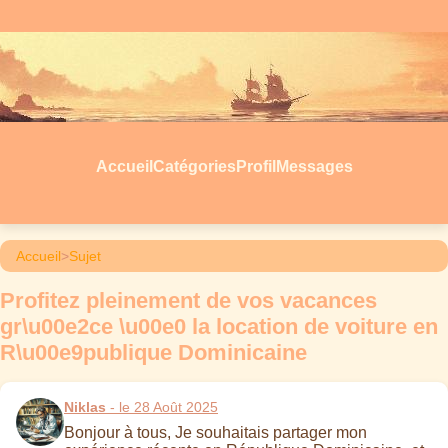
Accueil
Catégories
Profil
Messages
Accueil
>
Sujet
Profitez pleinement de vos vacances
gr\u00e2ce \u00e0 la location de voiture en
R\u00e9publique Dominicaine
Niklas
- le 28 Août 2025
Bonjour à tous, Je souhaitais partager mon