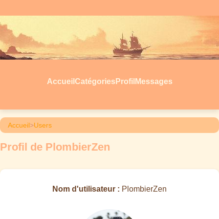
Accueil
Catégories
Profil
Messages
Accueil
>
Users
Profil de PlombierZen
Nom d'utilisateur :
PlombierZen