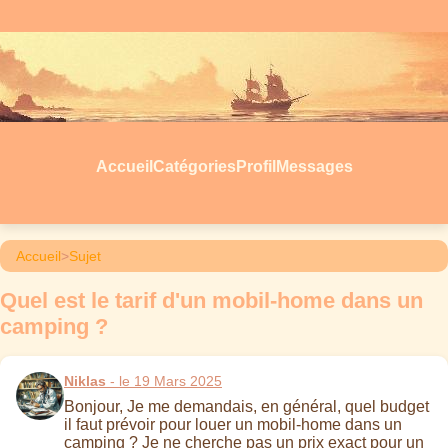
Accueil
Catégories
Profil
Messages
Accueil
>
Sujet
Quel est le tarif d'un mobil-home dans un
camping ?
Niklas
- le 19 Mars 2025
Bonjour, Je me demandais, en général, quel budget
il faut prévoir pour louer un mobil-home dans un
camping ? Je ne cherche pas un prix exact pour un