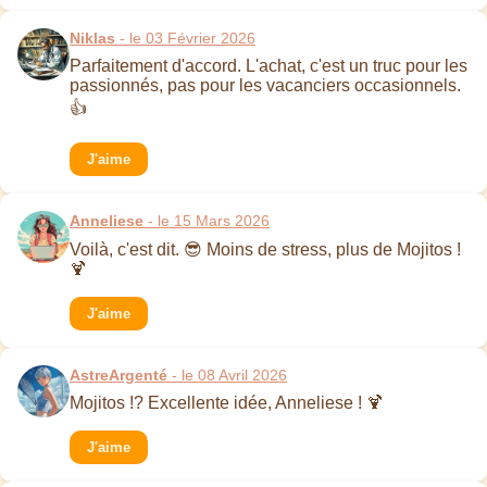
Niklas
- le 03 Février 2026
Parfaitement d'accord. L'achat, c'est un truc pour les
passionnés, pas pour les vacanciers occasionnels.
👍
J'aime
Anneliese
- le 15 Mars 2026
Voilà, c'est dit. 😎 Moins de stress, plus de Mojitos !
🍹
J'aime
AstreArgenté
- le 08 Avril 2026
Mojitos !? Excellente idée, Anneliese ! 🍹
J'aime